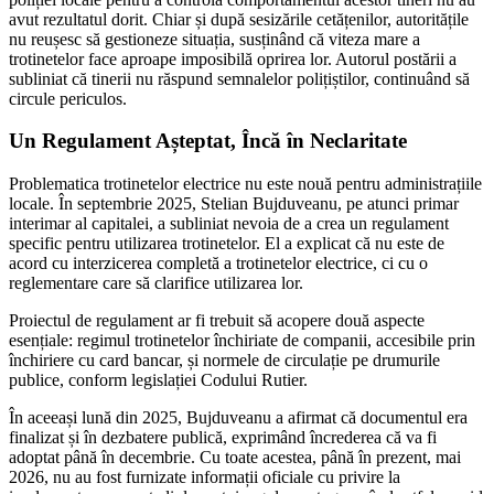
avut rezultatul dorit. Chiar și după sesizările cetățenilor, autoritățile
nu reușesc să gestioneze situația, susținând că viteza mare a
trotinetelor face aproape imposibilă oprirea lor. Autorul postării a
subliniat că tinerii nu răspund semnalelor polițiștilor, continuând să
circule periculos.
Un Regulament Așteptat, Încă în Neclaritate
Problematica trotinetelor electrice nu este nouă pentru administrațiile
locale. În septembrie 2025, Stelian Bujduveanu, pe atunci primar
interimar al capitalei, a subliniat nevoia de a crea un regulament
specific pentru utilizarea trotinetelor. El a explicat că nu este de
acord cu interzicerea completă a trotinetelor electrice, ci cu o
reglementare care să clarifice utilizarea lor.
Proiectul de regulament ar fi trebuit să acopere două aspecte
esențiale: regimul trotinetelor închiriate de companii, accesibile prin
închiriere cu card bancar, și normele de circulație pe drumurile
publice, conform legislației Codului Rutier.
În aceeași lună din 2025, Bujduveanu a afirmat că documentul era
finalizat și în dezbatere publică, exprimând încrederea că va fi
adoptat până în decembrie. Cu toate acestea, până în prezent, mai
2026, nu au fost furnizate informații oficiale cu privire la