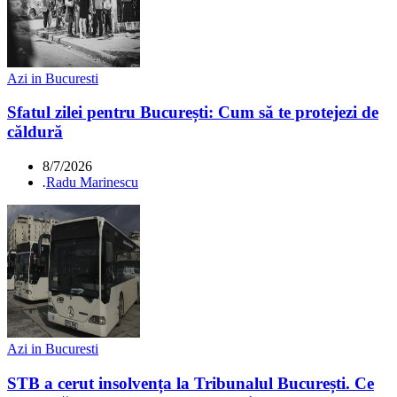
Azi in Bucuresti
Sfatul zilei pentru București: Cum să te protejezi de
căldură
8/7/2026
.
Radu Marinescu
Azi in Bucuresti
STB a cerut insolvența la Tribunalul București. Ce