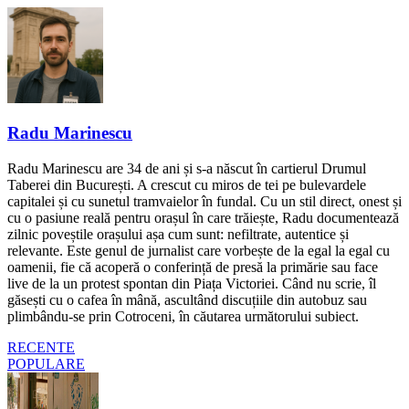
Radu Marinescu
Radu Marinescu are 34 de ani și s-a născut în cartierul Drumul
Taberei din București. A crescut cu miros de tei pe bulevardele
capitalei și cu sunetul tramvaielor în fundal. Cu un stil direct, onest și
cu o pasiune reală pentru orașul în care trăiește, Radu documentează
zilnic poveștile orașului așa cum sunt: nefiltrate, autentice și
relevante. Este genul de jurnalist care vorbește de la egal la egal cu
oamenii, fie că acoperă o conferință de presă la primărie sau face
live de la un protest spontan din Piața Victoriei. Când nu scrie, îl
găsești cu o cafea în mână, ascultând discuțiile din autobuz sau
plimbându-se prin Cotroceni, în căutarea următorului subiect.
RECENTE
POPULARE