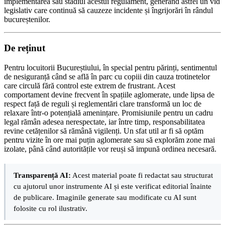
implementarea sau stadiul acestui regulament, generând astfel un vid
legislativ care continuă să cauzeze incidente și îngrijorări în rândul
bucureștenilor.
De reținut
Pentru locuitorii Bucureștiului, în special pentru părinți, sentimentul
de nesiguranță când se află în parc cu copiii din cauza trotinetelor
care circulă fără control este extrem de frustrant. Acest
comportament devine frecvent în spațiile aglomerate, unde lipsa de
respect față de reguli și reglementări clare transformă un loc de
relaxare într-o potențială amenințare. Promisiunile pentru un cadru
legal rămân adesea nerespectate, iar între timp, responsabilitatea
revine cetățenilor să rămână vigilenți. Un sfat util ar fi să optăm
pentru vizite în ore mai puțin aglomerate sau să explorăm zone mai
izolate, până când autoritățile vor reuși să impună ordinea necesară.
Transparență AI:
Acest material poate fi redactat sau structurat
cu ajutorul unor instrumente AI și este verificat editorial înainte
de publicare. Imaginile generate sau modificate cu AI sunt
folosite cu rol ilustrativ.