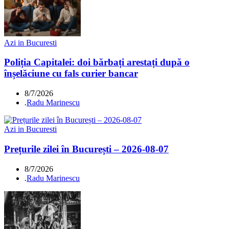
Azi in Bucuresti
Poliția Capitalei: doi bărbați arestați după o
înșelăciune cu fals curier bancar
8/7/2026
.
Radu Marinescu
Azi in Bucuresti
Prețurile zilei în București – 2026-08-07
8/7/2026
.
Radu Marinescu