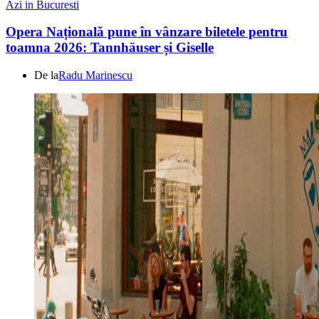
Azi in Bucuresti
Opera Națională pune în vânzare biletele pentru
toamna 2026: Tannhäuser și Giselle
De la
Radu Marinescu