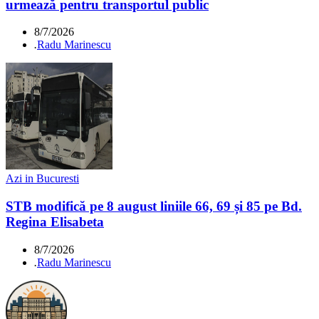
urmează pentru transportul public
8/7/2026
.
Radu Marinescu
Azi in Bucuresti
STB modifică pe 8 august liniile 66, 69 și 85 pe Bd.
Regina Elisabeta
8/7/2026
.
Radu Marinescu