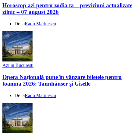
Horoscop azi pentru zodia ta – previziuni actualizate
zilnic – 07 august 2026
De la
Radu Marinescu
Azi in Bucuresti
Opera Națională pune în vânzare biletele pentru
toamna 2026: Tannhäuser și Giselle
De la
Radu Marinescu