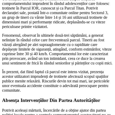
comportamentului imprudent în rândul adolescenților care folosesc
trotinete în Parcul IOR, cunoscut și ca Parcul Titan. Potrivit
declarației sale, postată într-o comunitate online pentru Sectorul 3,
un grup de tineri cu vârste între 14 și 16 ani utilizează trotinete de
dimensiuni mari și performanțe ridicate, deplasându-se cu viteze
periculoase printre vizitatori.
Fenomenul, observat în ultimele două-trei săptămâni, a generat
neliniște în rândul celor care frecventează parcul. Tinerii au fost
văzuți alergând pe alei supraaglomerate cu o rapiditate care
depășește limitele de siguranță, atingând, conform estimărilor, viteze
cuprinse între 30 și 40 km/h. Comportamentul lor este caracterizat
prin provocare, având un ton intimidant, ceea ce duce la crearea
unui sentiment de frică în rândul seniorilor și părinților cu copii mici.
În prezent, dat fiind faptul că parcul este intens vizitat, prezența
acestor utilizatori imprudenți de trotinete afectează scopul spațiilor
publice menite relaxării. Riscurile devin tot mai mari, iar pericolele
unor eventuala accidente constituie o adevărată preocupare pentru
comunitate.
Absența Intervențiilor Din Partea Autorităților
Potrivit aceleași mărturii, încercările de a obține ajutor din partea
poliției locale pentru a controla comportamentul acestor tineri nu au