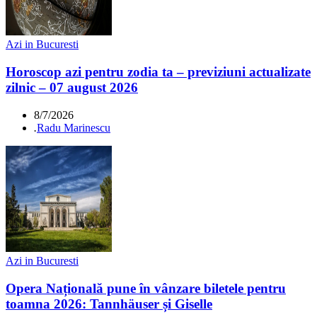
Azi in Bucuresti
Horoscop azi pentru zodia ta – previziuni actualizate
zilnic – 07 august 2026
8/7/2026
.
Radu Marinescu
Azi in Bucuresti
Opera Națională pune în vânzare biletele pentru
toamna 2026: Tannhäuser și Giselle