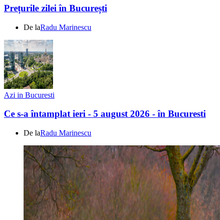
Prețurile zilei în București
De la
Radu Marinescu
Azi in Bucuresti
Ce s-a întamplat ieri - 5 august 2026 - în Bucuresti
De la
Radu Marinescu