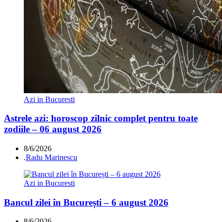
Azi in Bucuresti
Astrele azi: horoscop zilnic complet pentru toate
zodiile – 06 august 2026
8/6/2026
.
Radu Marinescu
Azi in Bucuresti
Bancul zilei în București – 6 august 2026
8/6/2026