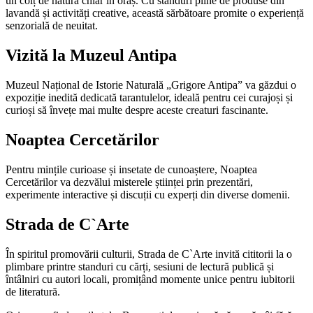
un colț de natură chiar în oraș. Cu standuri pline de produse din
lavandă și activități creative, această sărbătoare promite o experiență
senzorială de neuitat.
Vizită la Muzeul Antipa
Muzeul Național de Istorie Naturală „Grigore Antipa” va găzdui o
expoziție inedită dedicată tarantulelor, ideală pentru cei curajoși și
curioși să învețe mai multe despre aceste creaturi fascinante.
Noaptea Cercetărilor
Pentru mințile curioase și insetate de cunoaștere, Noaptea
Cercetărilor va dezvălui misterele științei prin prezentări,
experimente interactive și discuții cu experți din diverse domenii.
Strada de C`Arte
În spiritul promovării culturii, Strada de C`Arte invită cititorii la o
plimbare printre standuri cu cărți, sesiuni de lectură publică și
întâlniri cu autori locali, promițând momente unice pentru iubitorii
de literatură.