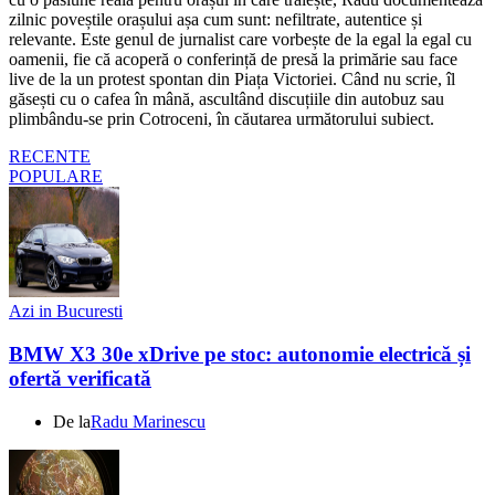
zilnic poveștile orașului așa cum sunt: nefiltrate, autentice și
relevante. Este genul de jurnalist care vorbește de la egal la egal cu
oamenii, fie că acoperă o conferință de presă la primărie sau face
live de la un protest spontan din Piața Victoriei. Când nu scrie, îl
găsești cu o cafea în mână, ascultând discuțiile din autobuz sau
plimbându-se prin Cotroceni, în căutarea următorului subiect.
RECENTE
POPULARE
Azi in Bucuresti
BMW X3 30e xDrive pe stoc: autonomie electrică și
ofertă verificată
De la
Radu Marinescu