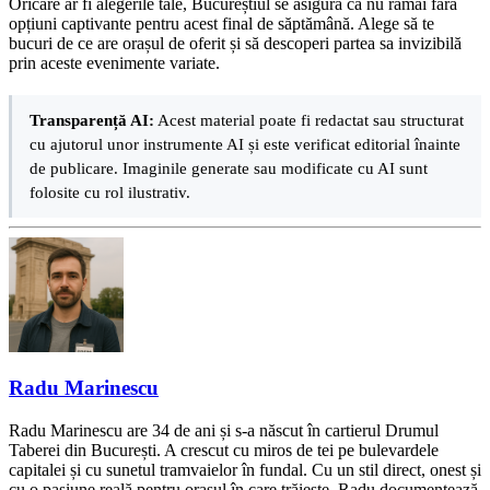
Oricare ar fi alegerile tale, Bucureștiul se asigură că nu rămâi fără
opțiuni captivante pentru acest final de săptămână. Alege să te
bucuri de ce are orașul de oferit și să descoperi partea sa invizibilă
prin aceste evenimente variate.
Transparență AI:
Acest material poate fi redactat sau structurat
cu ajutorul unor instrumente AI și este verificat editorial înainte
de publicare. Imaginile generate sau modificate cu AI sunt
folosite cu rol ilustrativ.
Radu Marinescu
Radu Marinescu are 34 de ani și s-a născut în cartierul Drumul
Taberei din București. A crescut cu miros de tei pe bulevardele
capitalei și cu sunetul tramvaielor în fundal. Cu un stil direct, onest și
cu o pasiune reală pentru orașul în care trăiește, Radu documentează