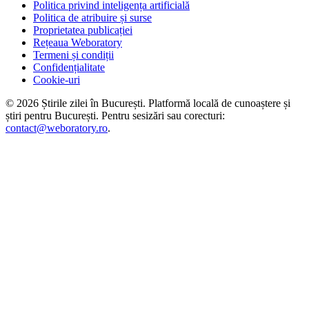
Politica privind inteligența artificială
Politica de atribuire și surse
Proprietatea publicației
Rețeaua Weboratory
Termeni și condiții
Confidențialitate
Cookie-uri
©
2026
Știrile zilei în București
. Platformă locală de cunoaștere și
știri pentru
București
. Pentru sesizări sau corecturi:
contact@weboratory.ro
.