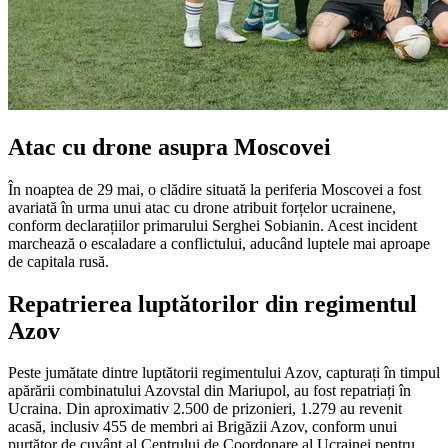
Atac cu drone asupra Moscovei
În noaptea de 29 mai, o clădire situată la periferia Moscovei a fost
avariată în urma unui atac cu drone atribuit forțelor ucrainene,
conform declarațiilor primarului Serghei Sobianin. Acest incident
marchează o escaladare a conflictului, aducând luptele mai aproape
de capitala rusă.
Repatrierea luptătorilor din regimentul
Azov
Peste jumătate dintre luptătorii regimentului Azov, capturați în timpul
apărării combinatului Azovstal din Mariupol, au fost repatriați în
Ucraina. Din aproximativ 2.500 de prizonieri, 1.279 au revenit
acasă, inclusiv 455 de membri ai Brigăzii Azov, conform unui
purtător de cuvânt al Centrului de Coordonare al Ucrainei pentru