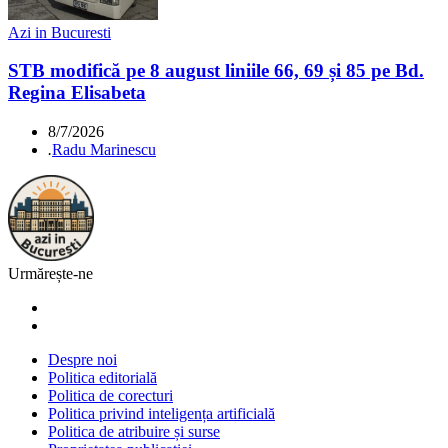
Azi in Bucuresti
STB modifică pe 8 august liniile 66, 69 și 85 pe Bd.
Regina Elisabeta
8/7/2026
.
Radu Marinescu
Urmărește-ne
Despre noi
Politica editorială
Politica de corecturi
Politica privind inteligența artificială
Politica de atribuire și surse