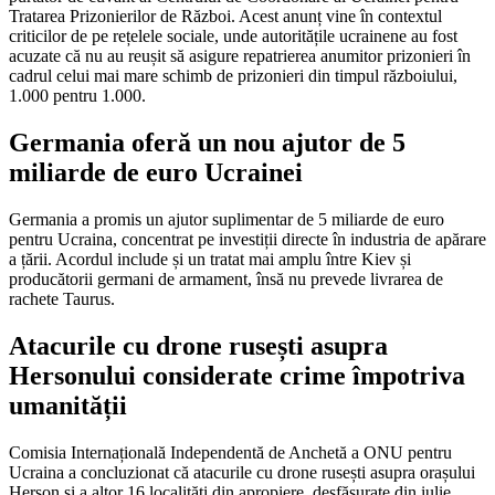
Tratarea Prizonierilor de Război. Acest anunț vine în contextul
criticilor de pe rețelele sociale, unde autoritățile ucrainene au fost
acuzate că nu au reușit să asigure repatrierea anumitor prizonieri în
cadrul celui mai mare schimb de prizonieri din timpul războiului,
1.000 pentru 1.000.
Germania oferă un nou ajutor de 5
miliarde de euro Ucrainei
Germania a promis un ajutor suplimentar de 5 miliarde de euro
pentru Ucraina, concentrat pe investiții directe în industria de apărare
a țării. Acordul include și un tratat mai amplu între Kiev și
producătorii germani de armament, însă nu prevede livrarea de
rachete Taurus.
Atacurile cu drone rusești asupra
Hersonului considerate crime împotriva
umanității
Comisia Internațională Independentă de Anchetă a ONU pentru
Ucraina a concluzionat că atacurile cu drone rusești asupra orașului
Herson și a altor 16 localități din apropiere, desfășurate din iulie