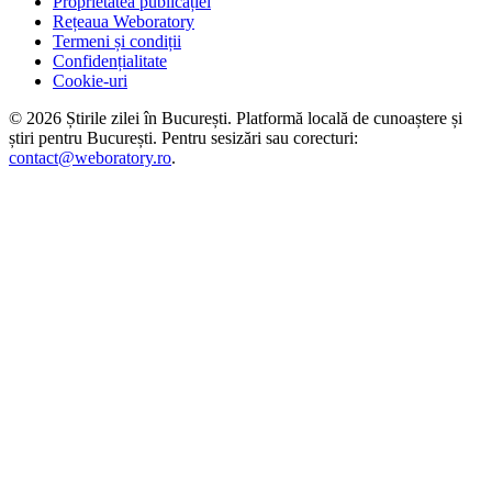
Proprietatea publicației
Rețeaua Weboratory
Termeni și condiții
Confidențialitate
Cookie-uri
©
2026
Știrile zilei în București
. Platformă locală de cunoaștere și
știri pentru
București
. Pentru sesizări sau corecturi:
contact@weboratory.ro
.