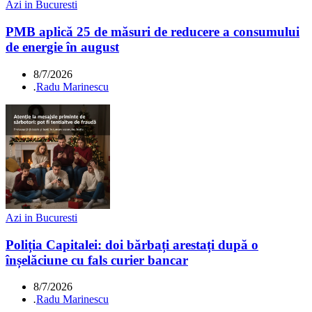
Azi in Bucuresti
PMB aplică 25 de măsuri de reducere a consumului
de energie în august
8/7/2026
.
Radu Marinescu
Azi in Bucuresti
Poliția Capitalei: doi bărbați arestați după o
înșelăciune cu fals curier bancar
8/7/2026
.
Radu Marinescu