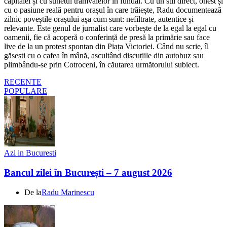
capitalei și cu sunetul tramvaielor în fundal. Cu un stil direct, onest și
cu o pasiune reală pentru orașul în care trăiește, Radu documentează
zilnic poveștile orașului așa cum sunt: nefiltrate, autentice și
relevante. Este genul de jurnalist care vorbește de la egal la egal cu
oamenii, fie că acoperă o conferință de presă la primărie sau face
live de la un protest spontan din Piața Victoriei. Când nu scrie, îl
găsești cu o cafea în mână, ascultând discuțiile din autobuz sau
plimbându-se prin Cotroceni, în căutarea următorului subiect.
RECENTE
POPULARE
Azi in Bucuresti
Bancul zilei în București – 7 august 2026
De la
Radu Marinescu