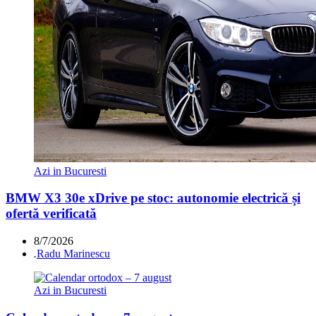
Azi in Bucuresti
BMW X3 30e xDrive pe stoc: autonomie electrică și
ofertă verificată
8/7/2026
.
Radu Marinescu
Azi in Bucuresti