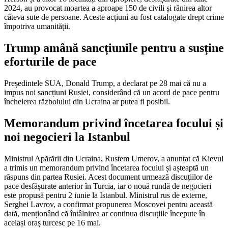
2024, au provocat moartea a aproape 150 de civili și rănirea altor
câteva sute de persoane. Aceste acțiuni au fost catalogate drept crime
împotriva umanității.
Trump amână sancțiunile pentru a susține
eforturile de pace
Președintele SUA, Donald Trump, a declarat pe 28 mai că nu a
impus noi sancțiuni Rusiei, considerând că un acord de pace pentru
încheierea războiului din Ucraina ar putea fi posibil.
Memorandum privind încetarea focului și
noi negocieri la Istanbul
Ministrul Apărării din Ucraina, Rustem Umerov, a anunțat că Kievul
a trimis un memorandum privind încetarea focului și așteaptă un
răspuns din partea Rusiei. Acest document urmează discuțiilor de
pace desfășurate anterior în Turcia, iar o nouă rundă de negocieri
este propusă pentru 2 iunie la Istanbul. Ministrul rus de externe,
Serghei Lavrov, a confirmat propunerea Moscovei pentru această
dată, menționând că întâlnirea ar continua discuțiile începute în
același oraș turcesc pe 16 mai.