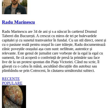
Radu Marinescu
Radu Marinescu are 34 de ani și s-a născut în cartierul Drumul
Taberei din București. A crescut cu miros de tei pe bulevardele
capitalei și cu sunetul tramvaielor în fundal. Cu un stil direct, onest și
cu o pasiune reală pentru orașul în care trăiește, Radu documentează
zilnic poveștile orașului așa cum sunt: nefiltrate, autentice și
relevante. Este genul de jurnalist care vorbește de la egal la egal cu
oamenii, fie că acoperă o conferință de presă la primărie sau face
live de la un protest spontan din Piața Victoriei. Când nu scrie, îl
găsești cu o cafea în mână, ascultând discuțiile din autobuz sau
plimbându-se prin Cotroceni, în căutarea următorului subiect.
RECENTE
POPULARE