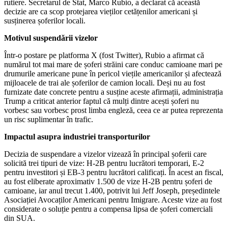
rutiere. Secretarul de Stat, Marco Rubio, a declarat că această
decizie are ca scop protejarea vieților cetățenilor americani și
susținerea șoferilor locali.
Motivul suspendării vizelor
Într-o postare pe platforma X (fost Twitter), Rubio a afirmat că
numărul tot mai mare de șoferi străini care conduc camioane mari pe
drumurile americane pune în pericol viețile americanilor și afectează
mijloacele de trai ale șoferilor de camion locali. Deși nu au fost
furnizate date concrete pentru a susține aceste afirmații, administrația
Trump a criticat anterior faptul că mulți dintre acești șoferi nu
vorbesc sau vorbesc prost limba engleză, ceea ce ar putea reprezenta
un risc suplimentar în trafic.
Impactul asupra industriei transporturilor
Decizia de suspendare a vizelor vizează în principal șoferii care
solicită trei tipuri de vize: H-2B pentru lucrători temporari, E-2
pentru investitori și EB-3 pentru lucrători calificați. În acest an fiscal,
au fost eliberate aproximativ 1.500 de vize H-2B pentru șoferi de
camioane, iar anul trecut 1.400, potrivit lui Jeff Joseph, președintele
Asociației Avocaților Americani pentru Imigrare. Aceste vize au fost
considerate o soluție pentru a compensa lipsa de șoferi comerciali
din SUA.