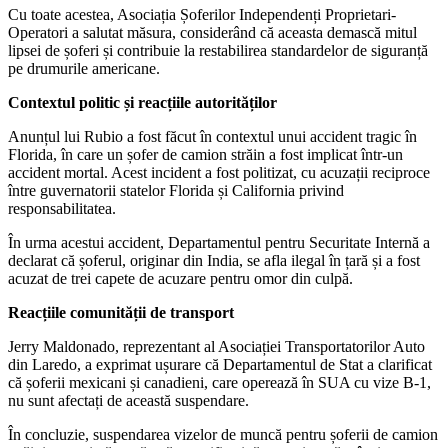
Cu toate acestea, Asociația Șoferilor Independenți Proprietari-
Operatori a salutat măsura, considerând că aceasta demască mitul
lipsei de șoferi și contribuie la restabilirea standardelor de siguranță
pe drumurile americane.
Contextul politic și reacțiile autorităților
Anunțul lui Rubio a fost făcut în contextul unui accident tragic în
Florida, în care un șofer de camion străin a fost implicat într-un
accident mortal. Acest incident a fost politizat, cu acuzații reciproce
între guvernatorii statelor Florida și California privind
responsabilitatea.
În urma acestui accident, Departamentul pentru Securitate Internă a
declarat că șoferul, originar din India, se afla ilegal în țară și a fost
acuzat de trei capete de acuzare pentru omor din culpă.
Reacțiile comunității de transport
Jerry Maldonado, reprezentant al Asociației Transportatorilor Auto
din Laredo, a exprimat ușurare că Departamentul de Stat a clarificat
că șoferii mexicani și canadieni, care operează în SUA cu vize B-1,
nu sunt afectați de această suspendare.
În concluzie, suspendarea vizelor de muncă pentru șoferii de camion