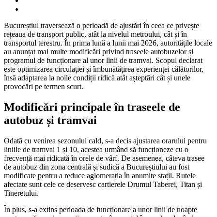
Bucureștiul traversează o perioadă de ajustări în ceea ce privește
rețeaua de transport public, atât la nivelul metroului, cât și în
transportul terestru. În prima lună a lunii mai 2026, autoritățile locale
au anunțat mai multe modificări privind traseele autobuzelor și
programul de funcționare al unor linii de tramvai. Scopul declarat
este optimizarea circulației și îmbunătățirea experienței călătorilor,
însă adaptarea la noile condiții ridică atât așteptări cât și unele
provocări pe termen scurt.
Modificări principale în traseele de
autobuz și tramvai
Odată cu venirea sezonului cald, s-a decis ajustarea orarului pentru
liniile de tramvai 1 și 10, acestea urmând să funcționeze cu o
frecvență mai ridicată în orele de vârf. De asemenea, câteva trasee
de autobuz din zona centrală și sudică a Bucureștiului au fost
modificate pentru a reduce aglomerația în anumite stații. Rutele
afectate sunt cele ce deservesc cartierele Drumul Taberei, Titan și
Tineretului.
În plus, s-a extins perioada de funcționare a unor linii de noapte