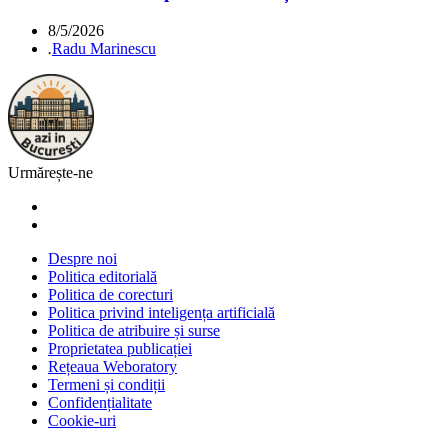
8/5/2026
.
Radu Marinescu
Urmărește-ne
Despre noi
Politica editorială
Politica de corecturi
Politica privind inteligența artificială
Politica de atribuire și surse
Proprietatea publicației
Rețeaua Weboratory
Termeni și condiții
Confidențialitate
Cookie-uri