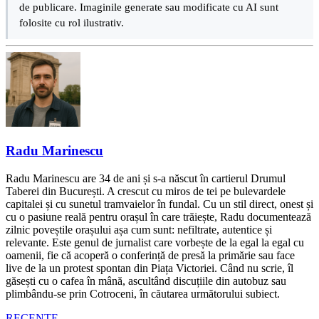
de publicare. Imaginile generate sau modificate cu AI sunt
folosite cu rol ilustrativ.
Radu Marinescu
Radu Marinescu are 34 de ani și s-a născut în cartierul Drumul
Taberei din București. A crescut cu miros de tei pe bulevardele
capitalei și cu sunetul tramvaielor în fundal. Cu un stil direct, onest și
cu o pasiune reală pentru orașul în care trăiește, Radu documentează
zilnic poveștile orașului așa cum sunt: nefiltrate, autentice și
relevante. Este genul de jurnalist care vorbește de la egal la egal cu
oamenii, fie că acoperă o conferință de presă la primărie sau face
live de la un protest spontan din Piața Victoriei. Când nu scrie, îl
găsești cu o cafea în mână, ascultând discuțiile din autobuz sau
plimbându-se prin Cotroceni, în căutarea următorului subiect.
RECENTE