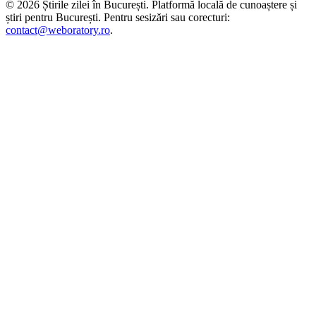
©
2026
Știrile zilei în București
. Platformă locală de cunoaștere și
știri pentru
București
. Pentru sesizări sau corecturi:
contact@weboratory.ro
.