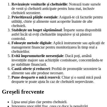
Revizuiește veniturile și cheltuielile
: Notează toate sursele
de venit și cheltuieli anticipate pentru luna mai, inclusiv
cheltuieli sezoniere.
Prioritizează plățile esențiale
: Asigură-te că facturile pentru
utilități, chirie și alimente sunt acoperite înainte de alte
cheltuieli.
Stabilește un buget săptămânal
: Împarte suma disponibilă
astfel încât să eviți cheltuielile impulsive și să păstrezi
controlul.
Folosește metode digitale
: Aplică instrumente sau aplicații de
management financiar pentru monitorizarea în timp real a
cheltuielilor.
Evită împrumuturile neesențiale
: Dacă poți, amână
investițiile majore sau achizițiile costisitoare, concentrându-te
pe stabilitate financiară.
Caută oferte și reduceri
: Profită de promoțiile sezoniere la
alimente sau alte produse necesare.
Pune deoparte o mică rezervă
: Chiar și o sumă mică pusă
deoparte te poate ajuta în caz de cheltuieli neprevăzute.
Greșeli frecvente
Lipsa unui plan clar pentru cheltuieli.
Ignorarea unor plăți fixe, ceea ce duce la penalizări.