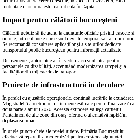
pentru a răspunde cererii crescute, în special în weekend, când
mobilitatea nocturnă este mai ridicată în Capitală.
Impact pentru călătorii bucureșteni
Călătorii trebuie să fie atenți la anunțurile oficiale privind traseele și
orarele, întrucât unele curse sunt deviate temporar sau au opriri noi.
Se recomandă consultarea aplicațiilor și a site-urilor dedicate
transportului public bucureștean pentru informații actualizate.
De asemenea, autoritățile au în vedere accesibilitatea pentru
persoanele cu dizabilități, accentuând modernizarea rampei și a
facilităților din mijloacele de transport.
Proiecte de infrastructură în derulare
În paralel cu ajustările operaționale, continuă lucrările la extinderea
Magistralei 5 a metroului, cu termene estimate pentru finalizare în a
doua parte a anului 2026. Această extindere va lega cartierul
Pantelimon de alte zone din oraș, oferind o alternativă rapidă în
deplasarea urbană.
În unele puncte cheie ale rețelei rutiere, Primăria Bucureștiului
efectuează reparații și modernizări pentru creșterea siguranței