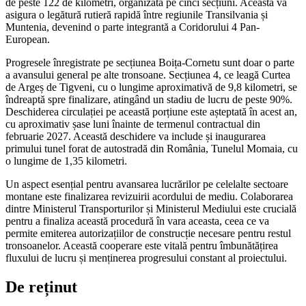
de peste 122 de kilometri, organizată pe cinci secțiuni. Aceasta va
asigura o legătură rutieră rapidă între regiunile Transilvania și
Muntenia, devenind o parte integrantă a Coridorului 4 Pan-
European.
Progresele înregistrate pe secțiunea Boița-Cornetu sunt doar o parte
a avansului general pe alte tronsoane. Secțiunea 4, ce leagă Curtea
de Argeș de Tigveni, cu o lungime aproximativă de 9,8 kilometri, se
îndreaptă spre finalizare, atingând un stadiu de lucru de peste 90%.
Deschiderea circulației pe această porțiune este așteptată în acest an,
cu aproximativ șase luni înainte de termenul contractual din
februarie 2027. Această deschidere va include și inaugurarea
primului tunel forat de autostradă din România, Tunelul Momaia, cu
o lungime de 1,35 kilometri.
Un aspect esențial pentru avansarea lucrărilor pe celelalte sectoare
montane este finalizarea revizuirii acordului de mediu. Colaborarea
dintre Ministerul Transporturilor și Ministerul Mediului este crucială
pentru a finaliza această procedură în vara aceasta, ceea ce va
permite emiterea autorizațiilor de construcție necesare pentru restul
tronsoanelor. Această cooperare este vitală pentru îmbunătățirea
fluxului de lucru și menținerea progresului constant al proiectului.
De reținut