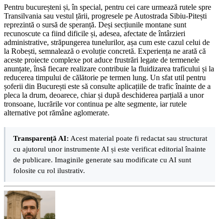
Pentru bucureșteni și, în special, pentru cei care urmează rutele spre
Transilvania sau vestul țării, progresele pe Autostrada Sibiu-Pitești
reprezintă o sursă de speranță. Deși secțiunile montane sunt
recunoscute ca fiind dificile și, adesea, afectate de întârzieri
administrative, străpungerea tunelurilor, așa cum este cazul celui de
la Robești, semnalează o evoluție concretă. Experiența ne arată că
aceste proiecte complexe pot aduce frustrări legate de termenele
anunțate, însă fiecare realizare contribuie la fluidizarea traficului și la
reducerea timpului de călătorie pe termen lung. Un sfat util pentru
șoferii din București este să consulte aplicațiile de trafic înainte de a
pleca la drum, deoarece, chiar și după deschiderea parțială a unor
tronsoane, lucrările vor continua pe alte segmente, iar rutele
alternative pot rămâne aglomerate.
Transparență AI:
Acest material poate fi redactat sau structurat
cu ajutorul unor instrumente AI și este verificat editorial înainte
de publicare. Imaginile generate sau modificate cu AI sunt
folosite cu rol ilustrativ.