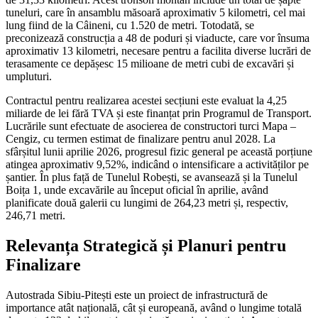
tuneluri, care în ansamblu măsoară aproximativ 5 kilometri, cel mai
lung fiind de la Câineni, cu 1.520 de metri. Totodată, se
preconizează construcția a 48 de poduri și viaducte, care vor însuma
aproximativ 13 kilometri, necesare pentru a facilita diverse lucrări de
terasamente ce depășesc 15 milioane de metri cubi de excavări și
umpluturi.
Contractul pentru realizarea acestei secțiuni este evaluat la 4,25
miliarde de lei fără TVA și este finanțat prin Programul de Transport.
Lucrările sunt efectuate de asocierea de constructori turci Mapa –
Cengiz, cu termen estimat de finalizare pentru anul 2028. La
sfârșitul lunii aprilie 2026, progresul fizic general pe această porțiune
atingea aproximativ 9,52%, indicând o intensificare a activităților pe
șantier. În plus față de Tunelul Robești, se avansează și la Tunelul
Boița 1, unde excavările au început oficial în aprilie, având
planificate două galerii cu lungimi de 264,23 metri și, respectiv,
246,71 metri.
Relevanța Strategică și Planuri pentru
Finalizare
Autostrada Sibiu-Pitești este un proiect de infrastructură de
importance atât națională, cât și europeană, având o lungime totală