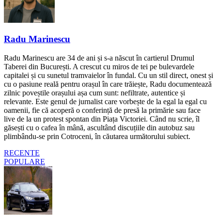
Radu Marinescu
Radu Marinescu are 34 de ani și s-a născut în cartierul Drumul
Taberei din București. A crescut cu miros de tei pe bulevardele
capitalei și cu sunetul tramvaielor în fundal. Cu un stil direct, onest și
cu o pasiune reală pentru orașul în care trăiește, Radu documentează
zilnic poveștile orașului așa cum sunt: nefiltrate, autentice și
relevante. Este genul de jurnalist care vorbește de la egal la egal cu
oamenii, fie că acoperă o conferință de presă la primărie sau face
live de la un protest spontan din Piața Victoriei. Când nu scrie, îl
găsești cu o cafea în mână, ascultând discuțiile din autobuz sau
plimbându-se prin Cotroceni, în căutarea următorului subiect.
RECENTE
POPULARE