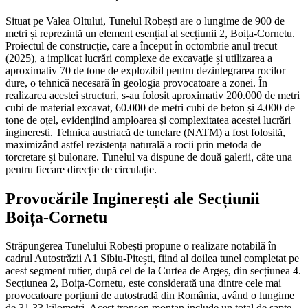
Situat pe Valea Oltului, Tunelul Robești are o lungime de 900 de
metri și reprezintă un element esențial al secțiunii 2, Boița-Cornetu.
Proiectul de construcție, care a început în octombrie anul trecut
(2025), a implicat lucrări complexe de excavație și utilizarea a
aproximativ 70 de tone de explozibil pentru dezintegrarea rocilor
dure, o tehnică necesară în geologia provocatoare a zonei. În
realizarea acestei structuri, s-au folosit aproximativ 200.000 de metri
cubi de material excavat, 60.000 de metri cubi de beton și 4.000 de
tone de oțel, evidențiind amploarea și complexitatea acestei lucrări
ingineresti. Tehnica austriacă de tunelare (NATM) a fost folosită,
maximizând astfel rezistența naturală a rocii prin metoda de
torcretare și bulonare. Tunelul va dispune de două galerii, câte una
pentru fiecare direcție de circulație.
Provocările Inginerești ale Secțiunii
Boița-Cornetu
Străpungerea Tunelului Robești propune o realizare notabilă în
cadrul Autostrăzii A1 Sibiu-Pitești, fiind al doilea tunel completat pe
acest segment rutier, după cel de la Curtea de Argeș, din secțiunea 4.
Secțiunea 2, Boița-Cornetu, este considerată una dintre cele mai
provocatoare porțiuni de autostradă din România, având o lungime
de 31,33 kilometri. Acest tronson montan include un total de șapte