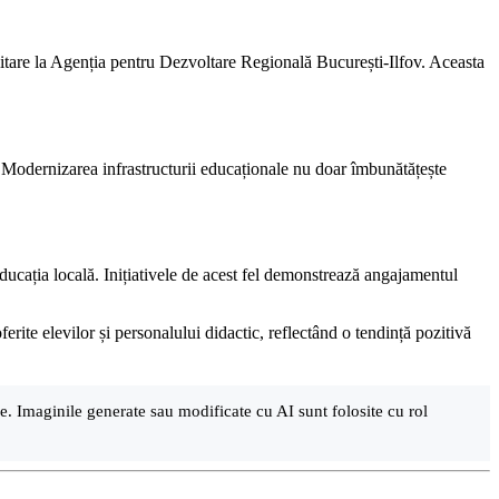
ilitare la Agenția pentru Dezvoltare Regională București-Ilfov. Aceasta
ce. Modernizarea infrastructurii educaționale nu doar îmbunătățește
educația locală. Inițiativele de acest fel demonstrează angajamentul
erite elevilor și personalului didactic, reflectând o tendință pozitivă
are. Imaginile generate sau modificate cu AI sunt folosite cu rol