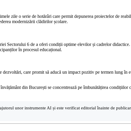
timele zile o serie de hotărâri care permit depunerea proiectelor de reab
ederea modernizării clădirilor școlare.
ăriei Sectorului 6 de a oferi condiții optime elevilor și cadrelor didacti
icipanților în procesul educațional.
ste dezvoltări, care promit să aducă un impact pozitiv pe termen lung în 
e învățământ din București se concentrează pe îmbunătățirea condițiilor of
ajutorul unor instrumente AI și este verificat editorial înainte de public