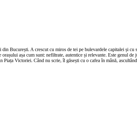
din București. A crescut cu miros de tei pe bulevardele capitalei și cu su
 orașului așa cum sunt: nefiltrate, autentice și relevante. Este genul de j
in Piața Victoriei. Când nu scrie, îl găsești cu o cafea în mână, ascultâ