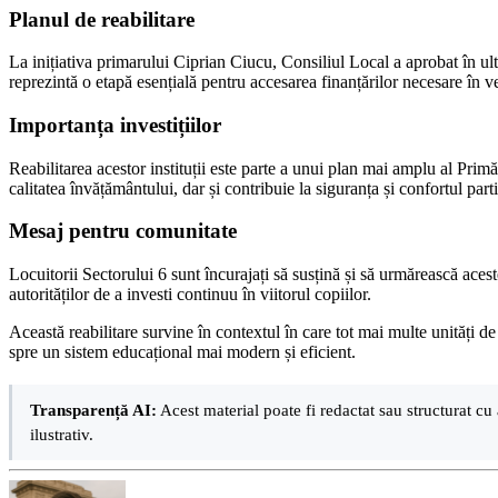
Planul de reabilitare
La inițiativa primarului Ciprian Ciucu, Consiliul Local a aprobat în ul
reprezintă o etapă esențială pentru accesarea finanțărilor necesare în v
Importanța investițiilor
Reabilitarea acestor instituții este parte a unui plan mai amplu al Prim
calitatea învățământului, dar și contribuie la siguranța și confortul part
Mesaj pentru comunitate
Locuitorii Sectorului 6 sunt încurajați să susțină și să urmărească ace
autorităților de a investi continuu în viitorul copiilor.
Această reabilitare survine în contextul în care tot mai multe unități d
spre un sistem educațional mai modern și eficient.
Transparență AI:
Acest material poate fi redactat sau structurat cu 
ilustrativ.