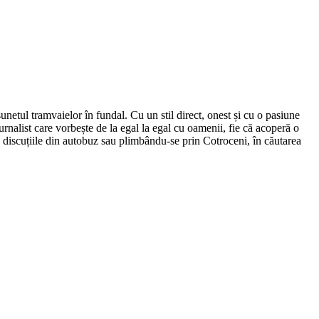
netul tramvaielor în fundal. Cu un stil direct, onest și cu o pasiune
urnalist care vorbește de la egal la egal cu oamenii, fie că acoperă o
nd discuțiile din autobuz sau plimbându-se prin Cotroceni, în căutarea