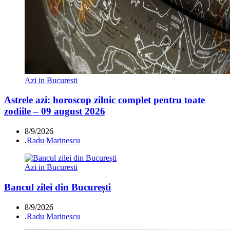
Azi in Bucuresti
Astrele azi: horoscop zilnic complet pentru toate
zodiile – 09 august 2026
8/9/2026
.
Radu Marinescu
Azi in Bucuresti
Bancul zilei din București
8/9/2026
.
Radu Marinescu