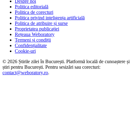
Despre noi
Politica editorială
Politica de corecturi
Politica privind inteligența artificială
Politica de atribuire și surse
Proprietatea publicației
Rețeaua Weboratory
Termeni și condiții
Confidențialitate
Cookie-uri
©
2026
Știrile zilei în București
. Platformă locală de cunoaștere și
știri pentru
București
. Pentru sesizări sau corecturi:
contact@weboratory.ro
.