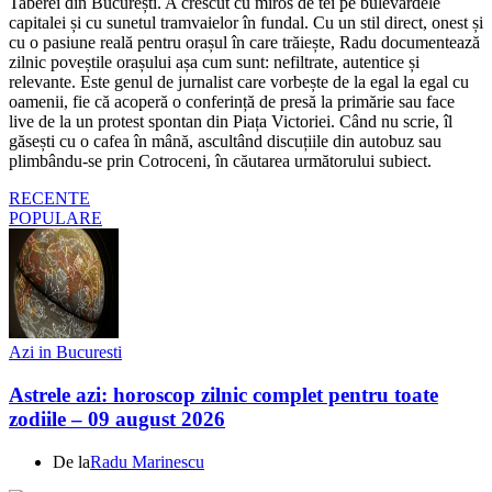
Taberei din București. A crescut cu miros de tei pe bulevardele
capitalei și cu sunetul tramvaielor în fundal. Cu un stil direct, onest și
cu o pasiune reală pentru orașul în care trăiește, Radu documentează
zilnic poveștile orașului așa cum sunt: nefiltrate, autentice și
relevante. Este genul de jurnalist care vorbește de la egal la egal cu
oamenii, fie că acoperă o conferință de presă la primărie sau face
live de la un protest spontan din Piața Victoriei. Când nu scrie, îl
găsești cu o cafea în mână, ascultând discuțiile din autobuz sau
plimbându-se prin Cotroceni, în căutarea următorului subiect.
RECENTE
POPULARE
Azi in Bucuresti
Astrele azi: horoscop zilnic complet pentru toate
zodiile – 09 august 2026
De la
Radu Marinescu