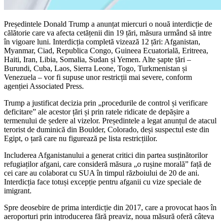
Președintele Donald Trump a anunțat miercuri o nouă interdicție de
călătorie care va afecta cetățenii din 19 țări, măsura urmând să intre
în vigoare luni. Interdicția completă vizează 12 țări: Afganistan,
Myanmar, Ciad, Republica Congo, Guineea Ecuatorială, Eritreea,
Haiti, Iran, Libia, Somalia, Sudan și Yemen. Alte șapte țări –
Burundi, Cuba, Laos, Sierra Leone, Togo, Turkmenistan și
Venezuela – vor fi supuse unor restricții mai severe, conform
agenției Associated Press.
Trump a justificat decizia prin „procedurile de control și verificare
deficitare” ale acestor țări și prin ratele ridicate de depășire a
termenului de ședere al vizelor. Președintele a legat anunțul de atacul
terorist de duminică din Boulder, Colorado, deși suspectul este din
Egipt, o țară care nu figurează pe lista restricțiilor.
Includerea Afganistanului a generat critici din partea susținătorilor
refugiaților afgani, care consideră măsura „o rușine morală” față de
cei care au colaborat cu SUA în timpul războiului de 20 de ani.
Interdicția face totuși excepție pentru afganii cu vize speciale de
imigrant.
Spre deosebire de prima interdicție din 2017, care a provocat haos în
aeroporturi prin introducerea fără preaviz, noua măsură oferă câteva