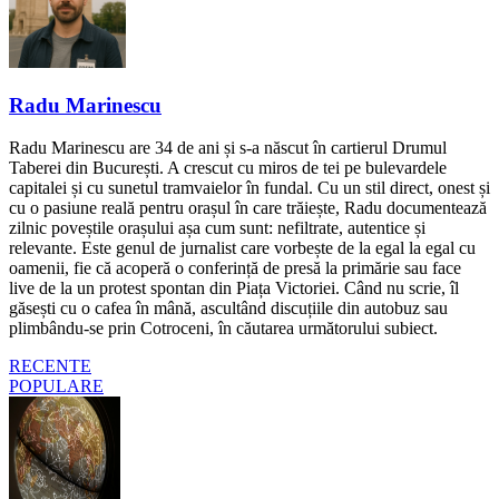
Radu Marinescu
Radu Marinescu are 34 de ani și s-a născut în cartierul Drumul
Taberei din București. A crescut cu miros de tei pe bulevardele
capitalei și cu sunetul tramvaielor în fundal. Cu un stil direct, onest și
cu o pasiune reală pentru orașul în care trăiește, Radu documentează
zilnic poveștile orașului așa cum sunt: nefiltrate, autentice și
relevante. Este genul de jurnalist care vorbește de la egal la egal cu
oamenii, fie că acoperă o conferință de presă la primărie sau face
live de la un protest spontan din Piața Victoriei. Când nu scrie, îl
găsești cu o cafea în mână, ascultând discuțiile din autobuz sau
plimbându-se prin Cotroceni, în căutarea următorului subiect.
RECENTE
POPULARE