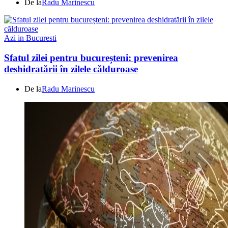
De la
Radu Marinescu
Azi in Bucuresti
Sfatul zilei pentru bucureșteni: prevenirea
deshidratării în zilele călduroase
De la
Radu Marinescu