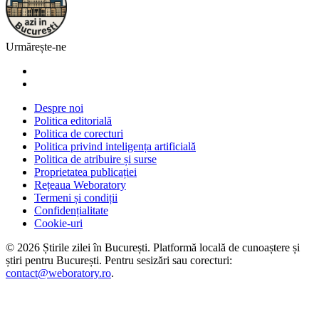
Urmărește-ne
Despre noi
Politica editorială
Politica de corecturi
Politica privind inteligența artificială
Politica de atribuire și surse
Proprietatea publicației
Rețeaua Weboratory
Termeni și condiții
Confidențialitate
Cookie-uri
©
2026
Știrile zilei în București
. Platformă locală de cunoaștere și
știri pentru
București
. Pentru sesizări sau corecturi:
contact@weboratory.ro
.