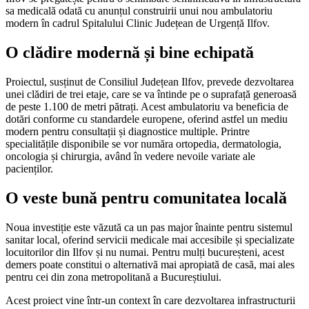
sa medicală odată cu anunțul construirii unui nou ambulatoriu
modern în cadrul Spitalului Clinic Județean de Urgență Ilfov.
O clădire modernă și bine echipată
Proiectul, susținut de Consiliul Județean Ilfov, prevede dezvoltarea
unei clădiri de trei etaje, care se va întinde pe o suprafață generoasă
de peste 1.100 de metri pătrați. Acest ambulatoriu va beneficia de
dotări conforme cu standardele europene, oferind astfel un mediu
modern pentru consultații și diagnostice multiple. Printre
specialitățile disponibile se vor număra ortopedia, dermatologia,
oncologia și chirurgia, având în vedere nevoile variate ale
pacienților.
O veste bună pentru comunitatea locală
Noua investiție este văzută ca un pas major înainte pentru sistemul
sanitar local, oferind servicii medicale mai accesibile și specializate
locuitorilor din Ilfov și nu numai. Pentru mulți bucureșteni, acest
demers poate constitui o alternativă mai apropiată de casă, mai ales
pentru cei din zona metropolitană a Bucureștiului.
Acest proiect vine într-un context în care dezvoltarea infrastructurii