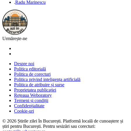
.
Radu Marinescu
Urmărește-ne
Despre noi
Politica editorială
Politica de corecturi
Politica privind inteligența artificială
Politica de atribuire și surse
Proprietatea publicației
Rețeaua Weboratory
Termeni și condiții
Confidențialitate
Cookie-uri
©
2026
Știrile zilei în București
. Platformă locală de cunoaștere și
știri pentru
București
. Pentru sesizări sau corecturi: