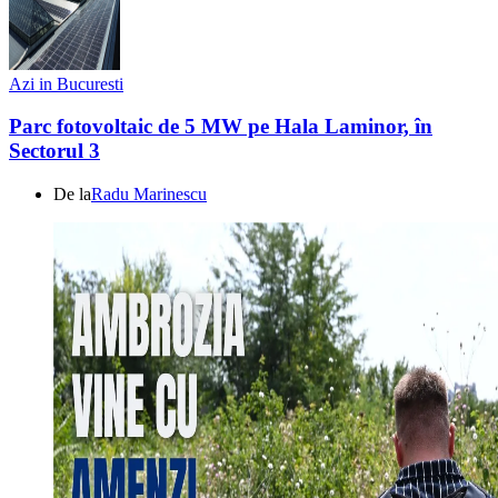
Azi in Bucuresti
Parc fotovoltaic de 5 MW pe Hala Laminor, în
Sectorul 3
De la
Radu Marinescu