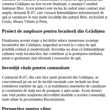
comuna Grădiștea au fost recent finalizate, a anunțat Consiliul
Județean Ilfov. Acest proiect este inclus în cadrul unui contract mai
amplu, denumit R-07, care vizează îmbunătățirea infrastructurii de
apă și canalizare în mai multe localități din județul Ilfov, incluzând și
Gruiu, Moara Vlăsiei și Periș.
Proiect de amploare pentru locuitorii din Grădiștea
Finalizarea acestei etape a lucrărilor aduce numeroase avantaje
locuitorilor din Grădiștea, asigurând accesul la o rețea de apă
potabilă extinsă și modernizată. Investiția nu doar că îmbunătățește
calitatea vieții localnicilor, dar contribuie și la protejarea mediului,
printr-o gestionare mai eficientă a resurselor de apă.
Investiții vitale pentru comunitate
Contractul R-07, din care face parte proiectul din Grădiștea, se
concentrează pe un set de lucrări esențiale care include nu doar
extinderea rețelelor de apă, ci și reabilitarea sistemelor de canalizare
și construirea de stații noi de pompare a apei uzate. Acest demers
este vital pentru susținerea dezvoltării durabile a acestor comunități,
toate aflate în proximitatea Bucureștiului.
Perspective pentru viitor