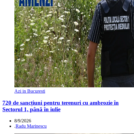
Azi in Bucuresti
720 de sancțiuni pentru terenuri cu ambrozie în
Sectorul 1, până în iulie
8/9/2026
.
Radu Marinescu