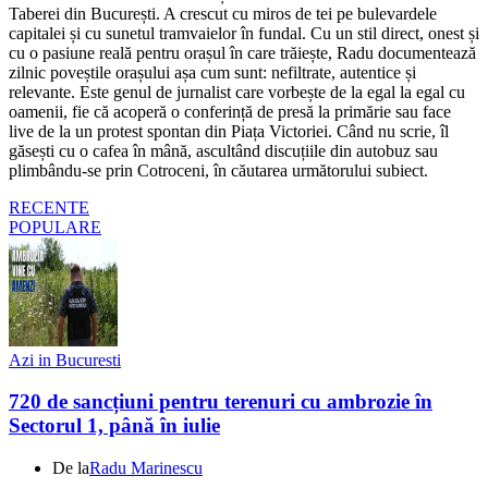
Taberei din București. A crescut cu miros de tei pe bulevardele
capitalei și cu sunetul tramvaielor în fundal. Cu un stil direct, onest și
cu o pasiune reală pentru orașul în care trăiește, Radu documentează
zilnic poveștile orașului așa cum sunt: nefiltrate, autentice și
relevante. Este genul de jurnalist care vorbește de la egal la egal cu
oamenii, fie că acoperă o conferință de presă la primărie sau face
live de la un protest spontan din Piața Victoriei. Când nu scrie, îl
găsești cu o cafea în mână, ascultând discuțiile din autobuz sau
plimbându-se prin Cotroceni, în căutarea următorului subiect.
RECENTE
POPULARE
Azi in Bucuresti
720 de sancțiuni pentru terenuri cu ambrozie în
Sectorul 1, până în iulie
De la
Radu Marinescu