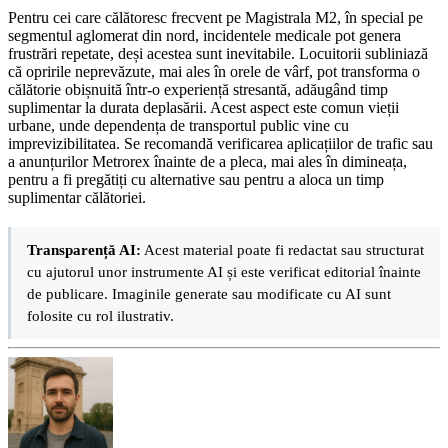
Pentru cei care călătoresc frecvent pe Magistrala M2, în special pe
segmentul aglomerat din nord, incidentele medicale pot genera
frustrări repetate, deși acestea sunt inevitabile. Locuitorii subliniază
că opririle neprevăzute, mai ales în orele de vârf, pot transforma o
călătorie obișnuită într-o experiență stresantă, adăugând timp
suplimentar la durata deplasării. Acest aspect este comun vieții
urbane, unde dependența de transportul public vine cu
imprevizibilitatea. Se recomandă verificarea aplicațiilor de trafic sau
a anunțurilor Metrorex înainte de a pleca, mai ales în dimineața,
pentru a fi pregătiți cu alternative sau pentru a aloca un timp
suplimentar călătoriei.
Transparență AI:
Acest material poate fi redactat sau structurat
cu ajutorul unor instrumente AI și este verificat editorial înainte
de publicare. Imaginile generate sau modificate cu AI sunt
folosite cu rol ilustrativ.