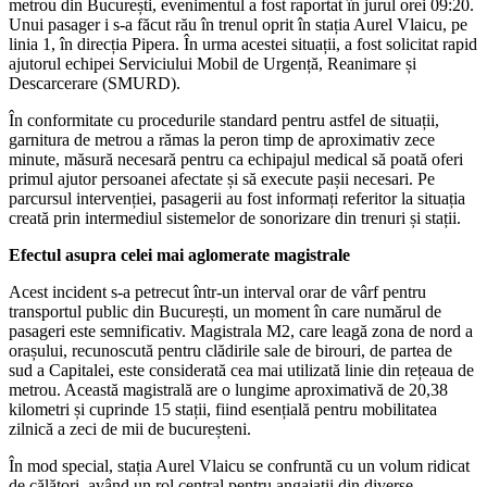
metrou din București, evenimentul a fost raportat în jurul orei 09:20.
Unui pasager i s-a făcut rău în trenul oprit în stația Aurel Vlaicu, pe
linia 1, în direcția Pipera. În urma acestei situații, a fost solicitat rapid
ajutorul echipei Serviciului Mobil de Urgență, Reanimare și
Descarcerare (SMURD).
În conformitate cu procedurile standard pentru astfel de situații,
garnitura de metrou a rămas la peron timp de aproximativ zece
minute, măsură necesară pentru ca echipajul medical să poată oferi
primul ajutor persoanei afectate și să execute pașii necesari. Pe
parcursul intervenției, pasagerii au fost informați referitor la situația
creată prin intermediul sistemelor de sonorizare din trenuri și stații.
Efectul asupra celei mai aglomerate magistrale
Acest incident s-a petrecut într-un interval orar de vârf pentru
transportul public din București, un moment în care numărul de
pasageri este semnificativ. Magistrala M2, care leagă zona de nord a
orașului, recunoscută pentru clădirile sale de birouri, de partea de
sud a Capitalei, este considerată cea mai utilizată linie din rețeaua de
metrou. Această magistrală are o lungime aproximativă de 20,38
kilometri și cuprinde 15 stații, fiind esențială pentru mobilitatea
zilnică a zeci de mii de bucureșteni.
În mod special, stația Aurel Vlaicu se confruntă cu un volum ridicat
de călători, având un rol central pentru angajații din diverse