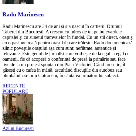
Radu Marinescu
Radu Marinescu are 34 de ani și s-a născut în cartierul Drumul
Taberei din București. A crescut cu miros de tei pe bulevardele
capitalei și cu sunetul tramvaielor în fundal. Cu un stil direct, onest și
cu o pasiune reală pentru orașul în care trăiește, Radu documentează
zilnic poveștile orașului așa cum sunt: nefiltrate, autentice și
relevante. Este genul de jurnalist care vorbește de la egal la egal cu
oamenii, fie că acoperă o conferință de presă la primărie sau face
live de la un protest spontan din Piața Victoriei. Când nu scrie, îl
găsești cu o cafea în mână, ascultând discuțiile din autobuz sau
plimbându-se prin Cotroceni, în căutarea următorului subiect.
RECENTE
POPULARE
Azi in Bucuresti