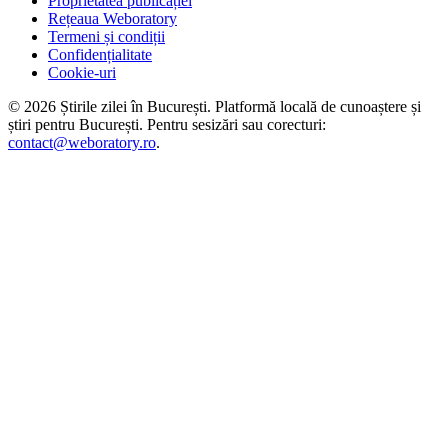
Proprietatea publicației
Rețeaua Weboratory
Termeni și condiții
Confidențialitate
Cookie-uri
©
2026
Știrile zilei în București
. Platformă locală de cunoaștere și
știri pentru
București
. Pentru sesizări sau corecturi:
contact@weboratory.ro
.