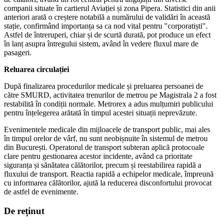
companii situate în cartierul Aviației și zona Pipera. Statistici din anii
anteriori arată o creștere notabilă a numărului de validări în această
stație, confirmând importanța sa ca nod vital pentru "corporatiști".
Astfel de întreruperi, chiar și de scurtă durată, pot produce un efect
în lanț asupra întregului sistem, având în vedere fluxul mare de
pasageri.
Reluarea circulației
După finalizarea procedurilor medicale și preluarea persoanei de
către SMURD, activitatea trenurilor de metrou pe Magistrala 2 a fost
restabilită în condiții normale. Metrorex a adus mulțumiri publicului
pentru înțelegerea arătată în timpul acestei situații neprevăzute.
Evenimentele medicale din mijloacele de transport public, mai ales
în timpul orelor de vârf, nu sunt neobișnuite în sistemul de metrou
din București. Operatorul de transport subteran aplică protocoale
clare pentru gestionarea acestor incidente, având ca prioritate
siguranța și sănătatea călătorilor, precum și reestabilirea rapidă a
fluxului de transport. Reactia rapidă a echipelor medicale, împreună
cu informarea călătorilor, ajută la reducerea disconfortului provocat
de astfel de evenimente.
De reținut