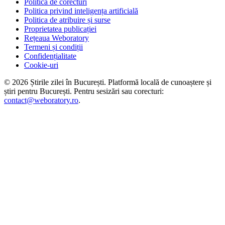
Politica de corecturi
Politica privind inteligența artificială
Politica de atribuire și surse
Proprietatea publicației
Rețeaua Weboratory
Termeni și condiții
Confidențialitate
Cookie-uri
©
2026
Știrile zilei în București
. Platformă locală de cunoaștere și
știri pentru
București
. Pentru sesizări sau corecturi:
contact@weboratory.ro
.