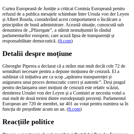
Curtea Europeană de Justiție a criticat Comisia Europeană pentru
refuzul de a publica mesajele schimbate între Ursula von der Leyen
și Albert Bourla, considerând acest comportament o încălcare a
principiilor de bună administrare. Această situație, cunoscută sub
denumirea de „Pfizergate”, a stârnit nemulțumiri în rândul
parlamentarilor europeni, care acuză lipsa de transparență și
responsabilitate democratică. (
ft.com
)
Detalii despre moțiune
Gheorghe Piperea a declarat că a strâns mai mult decât cele 72 de
semnături necesare pentru a depune moțiunea de cenzură. El a
subliniat că inițiativa are ca scop „apărarea transparenței și
asigurarea unui proces democratic corect și autentic”. Deși pragul
pentru declanșarea unei moțiuni de cenzură este relativ scăzut,
demiterea Ursulei von der Leyen și a Comisiei ar necesita votul a
mai mult de două treimi dintre eurodeputații prezenți. Parlamentul
European are 720 de membri, iar 401 au votat pentru numirea sa în
funcția de președinte acum un an. (
ft.com
)
Reacțiile politice