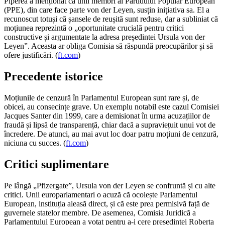
Piperea a menționat că unii membri ai Partidului Popular European
(PPE), din care face parte von der Leyen, susțin inițiativa sa. El a
recunoscut totuși că șansele de reușită sunt reduse, dar a subliniat că
moțiunea reprezintă o „oportunitate crucială pentru critici
constructive și argumentate la adresa președintei Ursula von der
Leyen”. Aceasta ar obliga Comisia să răspundă preocupărilor și să
ofere justificări. (
ft.com
)
Precedente istorice
Moțiunile de cenzură în Parlamentul European sunt rare și, de
obicei, au consecințe grave. Un exemplu notabil este cazul Comisiei
Jacques Santer din 1999, care a demisionat în urma acuzațiilor de
fraudă și lipsă de transparență, chiar dacă a supraviețuit unui vot de
încredere. De atunci, au mai avut loc doar patru moțiuni de cenzură,
niciuna cu succes. (
ft.com
)
Critici suplimentare
Pe lângă „Pfizergate”, Ursula von der Leyen se confruntă și cu alte
critici. Unii europarlamentari o acuză că ocolește Parlamentul
European, instituția aleasă direct, și că este prea permisivă față de
guvernele statelor membre. De asemenea, Comisia Juridică a
Parlamentului European a votat pentru a-i cere președintei Roberta