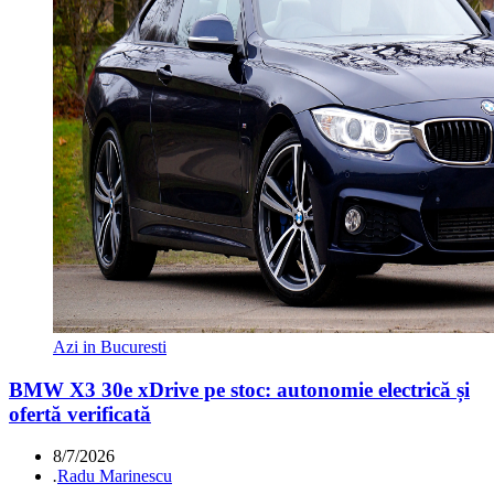
Azi in Bucuresti
BMW X3 30e xDrive pe stoc: autonomie electrică și
ofertă verificată
8/7/2026
.
Radu Marinescu