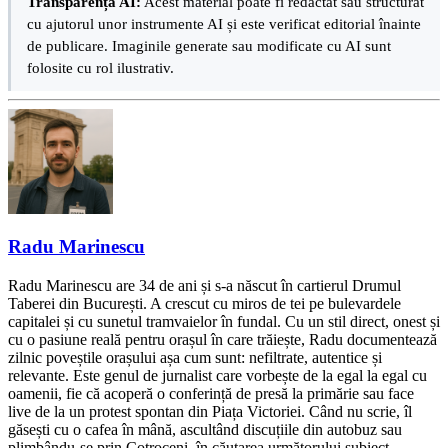
Transparență AI:
Acest material poate fi redactat sau structurat
cu ajutorul unor instrumente AI și este verificat editorial înainte
de publicare. Imaginile generate sau modificate cu AI sunt
folosite cu rol ilustrativ.
Radu Marinescu
Radu Marinescu are 34 de ani și s-a născut în cartierul Drumul
Taberei din București. A crescut cu miros de tei pe bulevardele
capitalei și cu sunetul tramvaielor în fundal. Cu un stil direct, onest și
cu o pasiune reală pentru orașul în care trăiește, Radu documentează
zilnic poveștile orașului așa cum sunt: nefiltrate, autentice și
relevante. Este genul de jurnalist care vorbește de la egal la egal cu
oamenii, fie că acoperă o conferință de presă la primărie sau face
live de la un protest spontan din Piața Victoriei. Când nu scrie, îl
găsești cu o cafea în mână, ascultând discuțiile din autobuz sau
plimbându-se prin Cotroceni, în căutarea următorului subiect.