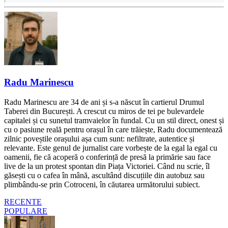
Radu Marinescu
Radu Marinescu are 34 de ani și s-a născut în cartierul Drumul
Taberei din București. A crescut cu miros de tei pe bulevardele
capitalei și cu sunetul tramvaielor în fundal. Cu un stil direct, onest și
cu o pasiune reală pentru orașul în care trăiește, Radu documentează
zilnic poveștile orașului așa cum sunt: nefiltrate, autentice și
relevante. Este genul de jurnalist care vorbește de la egal la egal cu
oamenii, fie că acoperă o conferință de presă la primărie sau face
live de la un protest spontan din Piața Victoriei. Când nu scrie, îl
găsești cu o cafea în mână, ascultând discuțiile din autobuz sau
plimbându-se prin Cotroceni, în căutarea următorului subiect.
RECENTE
POPULARE