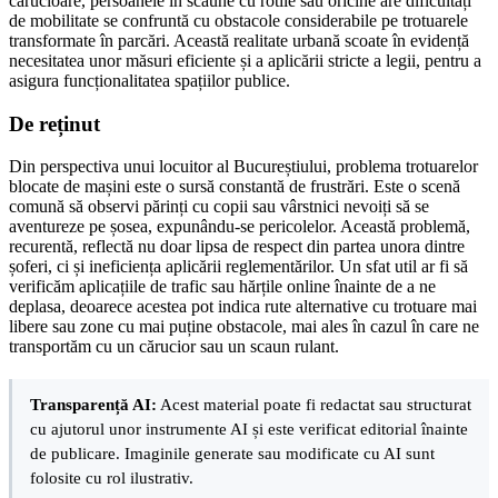
cărucioare, persoanele în scaune cu rotile sau oricine are dificultăți
de mobilitate se confruntă cu obstacole considerabile pe trotuarele
transformate în parcări. Această realitate urbană scoate în evidență
necesitatea unor măsuri eficiente și a aplicării stricte a legii, pentru a
asigura funcționalitatea spațiilor publice.
De reținut
Din perspectiva unui locuitor al Bucureștiului, problema trotuarelor
blocate de mașini este o sursă constantă de frustrări. Este o scenă
comună să observi părinți cu copii sau vârstnici nevoiți să se
aventureze pe șosea, expunându-se pericolelor. Această problemă,
recurentă, reflectă nu doar lipsa de respect din partea unora dintre
șoferi, ci și ineficiența aplicării reglementărilor. Un sfat util ar fi să
verificăm aplicațiile de trafic sau hărțile online înainte de a ne
deplasa, deoarece acestea pot indica rute alternative cu trotuare mai
libere sau zone cu mai puține obstacole, mai ales în cazul în care ne
transportăm cu un cărucior sau un scaun rulant.
Transparență AI:
Acest material poate fi redactat sau structurat
cu ajutorul unor instrumente AI și este verificat editorial înainte
de publicare. Imaginile generate sau modificate cu AI sunt
folosite cu rol ilustrativ.