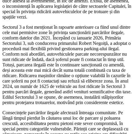
duce adesea la avertismente, în loc de amenzi. Există, de asemenea,
o inconsistență în aplicarea legislației de către sectoarele Capitalei, în
special în privința ridicării autovehiculelor de pe trotuare și din
spațiile verzi.
Sectorul 3 a fost menționat în rapoarte anterioare ca fiind unul dintre
cele mai permisive zone în privința sancționării parcărilor ilegale,
conform datelor din 2021. Începând cu ianuarie 2026, Primăria
Sectorului 3, sub conducerea primarului Robert Negoiță, a adoptat o
procedură mai flexibilă privind gestionarea parking-ului ilegal.
Conform noii abordări, autovehiculele parcate necorespunzător nu
sunt ridicate de îndată, dacă șoferul poate fi contactat în timp util.
Totuși, parcarea ilegală este în continuare sancționată cu amendă,
deși aceasta este mai mică decât suma totală combinată cu taxa de
ridicare. Ridicarea mașinilor rămâne o opțiune valabilă în cazurile în
care șoferii nu pot fi contactați sau refuză să elibereze zona. În anul
2024, un număr de 1625 de vehicule au fost ridicate în Sectorul 3
pentru parcări ilegale, generând astfel venituri semnificative din taxe.
Edilul Sectorului 3 se opune, de asemenea, instalării stâlpișorilor
pentru protejarea trotuarelor, motivând prin considerente estetice.
Consecințele parcărilor ilegale afectează întreaga comunitate. Pe
lângă timpul pierdut în căutarea unui loc de parcare și poluarea
crescută, accesibilitatea pentru pietoni este sever compromisă, în
special pentru categoriile vulnerabile. Părinții care se deplasează cu