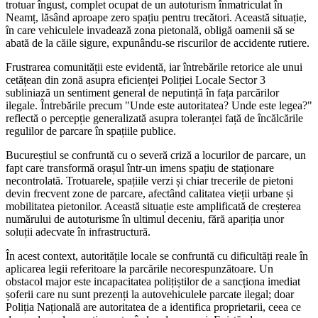
trotuar îngust, complet ocupat de un autoturism înmatriculat în
Neamț, lăsând aproape zero spațiu pentru trecători. Această situație,
în care vehiculele invadează zona pietonală, obligă oamenii să se
abată de la căile sigure, expunându-se riscurilor de accidente rutiere.
Frustrarea comunității este evidentă, iar întrebările retorice ale unui
cetățean din zonă asupra eficienței Poliției Locale Sector 3
subliniază un sentiment general de neputință în fața parcărilor
ilegale. Întrebările precum "Unde este autoritatea? Unde este legea?"
reflectă o percepție generalizată asupra toleranței față de încălcările
regulilor de parcare în spațiile publice.
Bucureștiul se confruntă cu o severă criză a locurilor de parcare, un
fapt care transformă orașul într-un imens spațiu de staționare
necontrolată. Trotuarele, spațiile verzi și chiar trecerile de pietoni
devin frecvent zone de parcare, afectând calitatea vieții urbane și
mobilitatea pietonilor. Această situație este amplificată de creșterea
numărului de autoturisme în ultimul deceniu, fără apariția unor
soluții adecvate în infrastructură.
În acest context, autoritățile locale se confruntă cu dificultăți reale în
aplicarea legii referitoare la parcările necorespunzătoare. Un
obstacol major este incapacitatea polițiștilor de a sancționa imediat
șoferii care nu sunt prezenți la autovehiculele parcate ilegal; doar
Poliția Națională are autoritatea de a identifica proprietarii, ceea ce