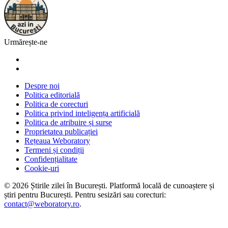
Urmărește-ne
Despre noi
Politica editorială
Politica de corecturi
Politica privind inteligența artificială
Politica de atribuire și surse
Proprietatea publicației
Rețeaua Weboratory
Termeni și condiții
Confidențialitate
Cookie-uri
©
2026
Știrile zilei în București
. Platformă locală de cunoaștere și
știri pentru
București
. Pentru sesizări sau corecturi:
contact@weboratory.ro
.